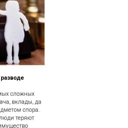
 разводе
амых сложных
ача, вклады, да
едметом спора.
 люди теряют
 имущество