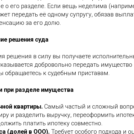
 о его разделе. Если вещь неделима (наприме
жет передать её одному супругу, обязав выпла
нсацию за его долю.
ние решения суда
ия решения в силу вы получаете исполнительн
отказывается добровольно передать имущество
ы обращаетесь к судебным приставам.
и при разделе имущества
чной квартиры.
Самый частый и сложный вопро
иру и разделить выручку, переоформить ипотек
должить платить ипотеку совместно.
а (долей в ООО).
Требует особого подхода и о