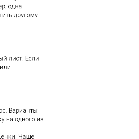
р, одна
тить другому
ый лист. Если
 или
с. Варианты:
у на одного из
ценки. Чаще