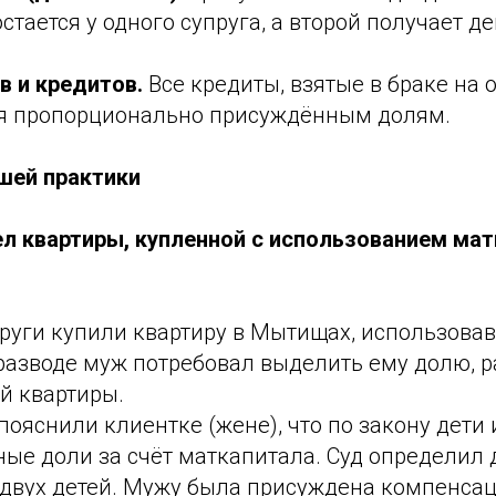
остается у одного супруга, а второй получает 
.
в и кредитов.
Все кредиты, взятые в браке на
ся пропорционально присуждённым долям.
ашей практики
ел квартиры, купленной с использованием мат
руги купили квартиру в Мытищах, использова
 разводе муж потребовал выделить ему долю, 
й квартиры.
ояснили клиентке (жене), что по закону дети 
ые доли за счёт маткапитала. Суд определил д
двух детей. Мужу была присуждена компенсаци