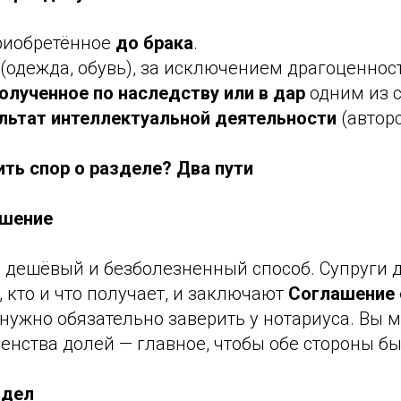
риобретённое
до брака
.
(одежда, обувь), за исключением драгоценнос
олученное по наследству или в дар
одним из с
ультат интеллектуальной деятельности
(авторс
ть спор о разделе? Два пути
ашение
 дешёвый и безболезненный способ. Супруги 
 кто и что получает, и заключают
Соглашение 
о нужно обязательно заверить у нотариуса. Вы 
енства долей — главное, чтобы обе стороны б
здел