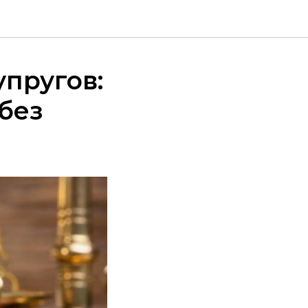
пругов:
 без