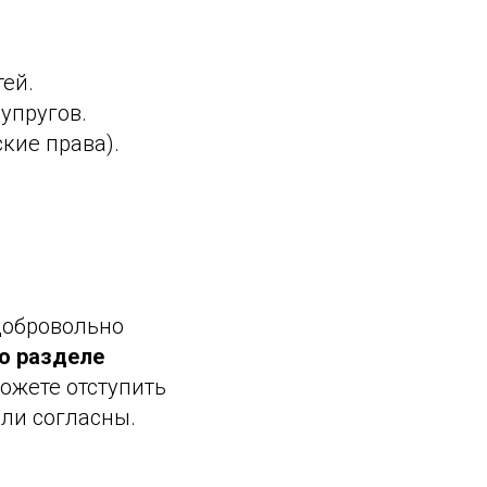
тей.
упругов.
кие права).
добровольно
о разделе
можете отступить
ыли согласны.