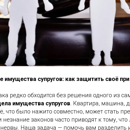
е имущества супругов: как защитить своё при
ака редко обходится без решения одного из с
дела имущества супругов
. Квартира, машина, д
ё, что было нажито совместно, может стать пр
 незнание законов часто приводят к тому, что
и нервы. Наша задача — помочь вам разделить