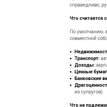
справедливо, ру
Что считается
По умолчанию, в
совместной собс
Недвижимост
Транспорт:
ав
Доходы:
зарпл
Ценные бумаги
Банковские в
Драгоценност
из супругов).
Что не подлежи