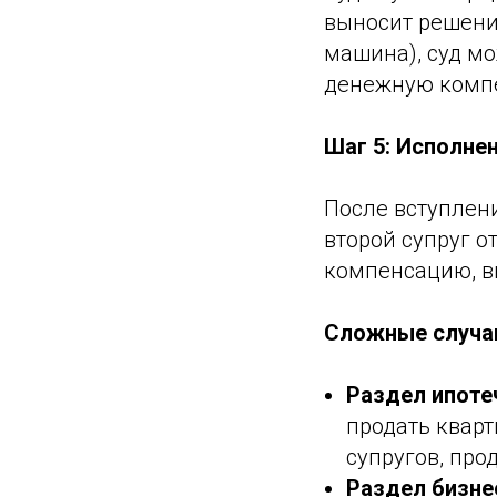
выносит решение
машина), суд мо
денежную компе
Шаг 5: Исполне
После вступлен
второй супруг 
компенсацию, в
Сложные случа
Раздел ипоте
продать кварт
супругов, про
Раздел бизнес