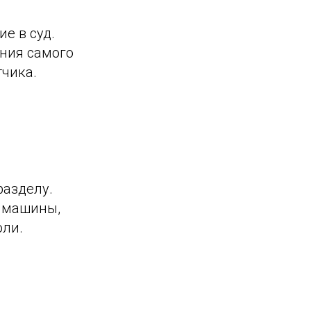
е в суд.
ения самого
тчика.
разделу.
, машины,
оли.