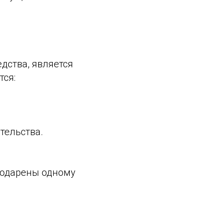
дства, является
тся:
тельства.
подарены одному