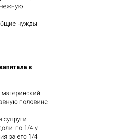
денежную
 общие нужды
капитала в
в материнский
равную половине
и супруги
оли: по 1/4 у
я за его 1/4