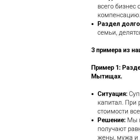
всего бизнес 
компенсацию
Раздел долго
семьи, делят
3 примера из н
Пример 1: Разд
Мытищах.
Ситуация:
Суп
капитал. При
стоимости все
Решение:
Мы п
получают равн
жены, мужа и 