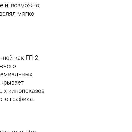
е и, возможно,
зволял мягко
нной как ГП-2,
ижнего
премиальных
ткрывает
ых кинопоказов
ого графика.