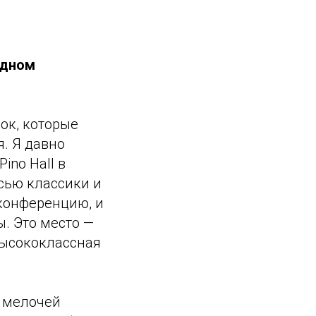
 одном
ок, которые
. Я давно
ino Hall в
сью классики и
-конференцию, и
. Это место —
высококлассная
о мелочей