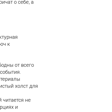
ичат о себе, а
ктурная
юч к
одны от всего
 события.
атериалы
истый холст для
 читается не
орциях и