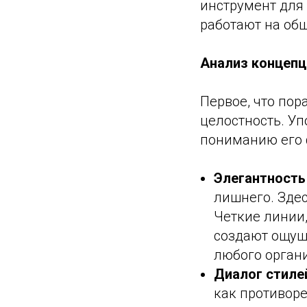
инструмент для 
работают на об
Анализ концепц
Первое, что пор
целостность. У
пониманию его 
Элегантность
лишнего. Здес
Четкие линии
создают ощущ
любого органи
Диалог стиле
как противоре