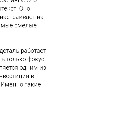
хостинга. Это
нтекст. Оно
 настраивает на
самые смелые
деталь работает
ть только фокус
вляется одним из
инвестиция в
 Именно такие