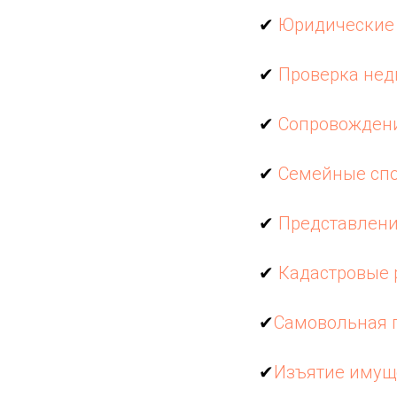
✔
Юридические 
✔
Проверка не
✔
Сопровожден
✔
Семейные сп
✔
Представлени
✔
Кадастровые 
✔
Самовольная 
✔
Изъятие имущ