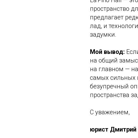
La’Pino Hall — 
пространство дл
предлагает редк
лад, и техноло
задумки.
Мой вывод:
Если
на общий замысе
на главном — на
самых сильных п
безупречный оп
пространства за
С уважением,
юрист Дмитрий