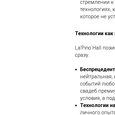
стремлении к 
технологиях, 
которое не ус
Технологии как
La’Pino Hall по
сразу.
Беспрецедент
нейтральная, 
событий любо
свадеб премиу
условия, а по
Технологии н
личного опыт