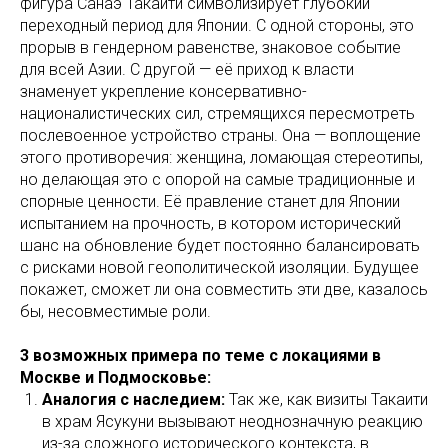
фигура Санаэ Такаити символизирует глубокий
переходный период для Японии. С одной стороны, это
прорыв в гендерном равенстве, знаковое событие
для всей Азии. С другой — её приход к власти
знаменует укрепление консервативно-
националистических сил, стремящихся пересмотреть
послевоенное устройство страны. Она — воплощение
этого противоречия: женщина, ломающая стереотипы,
но делающая это с опорой на самые традиционные и
спорные ценности. Её правление станет для Японии
испытанием на прочность, в котором исторический
шанс на обновление будет постоянно балансировать
с рисками новой геополитической изоляции. Будущее
покажет, сможет ли она совместить эти две, казалось
бы, несовместимые роли.
3 возможных примера по теме с локациями в
Москве и Подмосковье:
Аналогия с наследием:
Так же, как визиты Такаити
в храм Ясукуни вызывают неоднозначную реакцию
из-за сложного исторического контекста, в