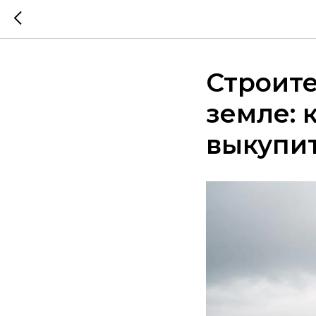
Строите
земле: 
выкупит