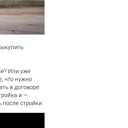
 выкупить
ке? Или уже
, что нужно
ать в договоре
тройка и —
ь после стройки.